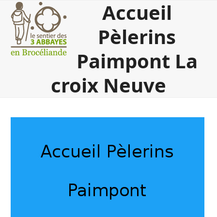
Accueil
Open
Close
Skip
to
mobile
mobile
content
Pèlerins
menu
menu
Paimpont La
croix Neuve