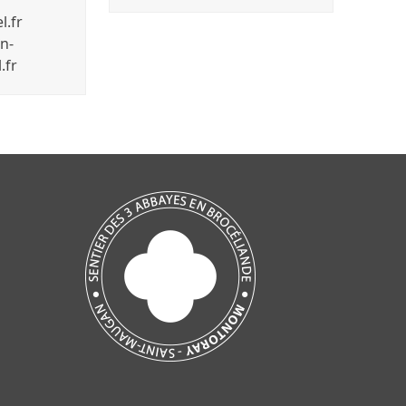
l.fr
n-
.fr