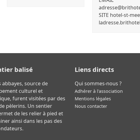
EMAIL
adresse@brithote
SITE hotel-st-mee
ladresse.brithotel
tier balisé
Liens directs
s abbayes, source de
Qui sommes-nous ?
pement culturel et
Adhérer à l'association
ue, furent visitées par des
Mentions légales
 de pèlerins. Un sentier
Nous contacter
ermet de les relier à pied et
ner ainsi dans les pas des
ondateurs.