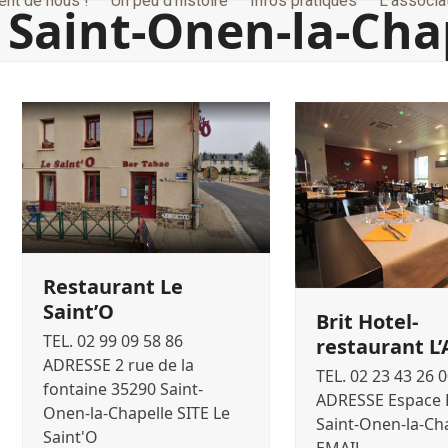
lent de nous !
Un peu d’histoire
Infos pratiques
L’associa
Saint-Onen-la-Cha
Restaurant Le
Saint’O
Brit Hotel-
TEL. 02 99 09 58 86
restaurant L
ADRESSE 2 rue de la
TEL. 02 23 43 26 
fontaine 35290 Saint-
ADRESSE Espace B
Onen-la-Chapelle SITE Le
Saint-Onen-la-Ch
Saint'O