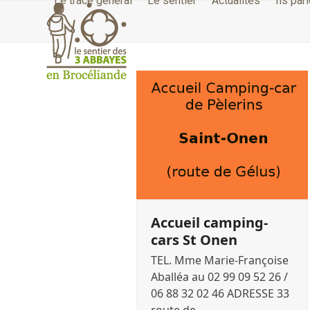
Le tracé général
Le sentier
Actualités
Ils par
Skip
to
content
Accueil camping-
cars St Onen
TEL. Mme Marie-Françoise
Aballéa au 02 99 09 52 26 /
06 88 32 02 46 ADRESSE 33